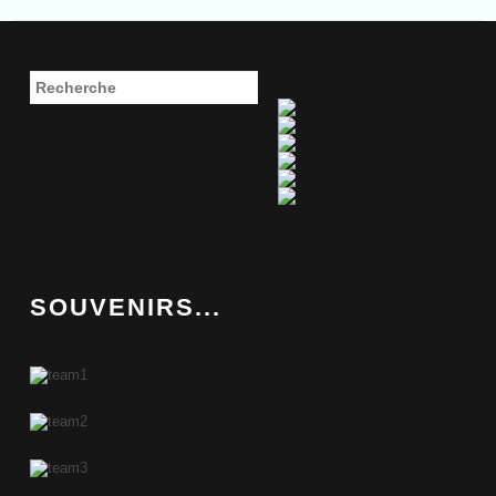
free joomla extensions
joomla
template 3
SOUVENIRS...