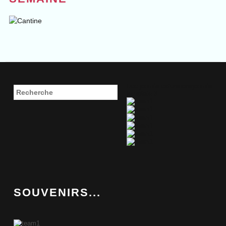
free joomla extensions
joomla
template 3
SOUVENIRS...