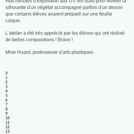
Huit minutes d'exposition aux UV ont suffit pour révéler la
silhouette d'un végétal accompagné parfois d'un dessin
que certains élèves avaient préparé sur une feuille
calque.
L'atelier a été très apprécié par les élèves qui ont réalisé
de belles compositions ! Bravo !
Mme Huard, professeure d'arts plastiques
0
1
2
3
4
5
6
7
8
9
10
11
12
13