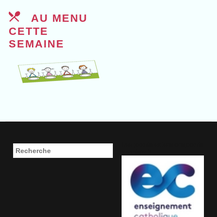
AU MENU
CETTE
SEMAINE
free joomla extensions
joomla
template 3