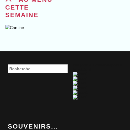
CETTE
SEMAINE
free joomla extensions
joomla
template 3
SOUVENIRS...