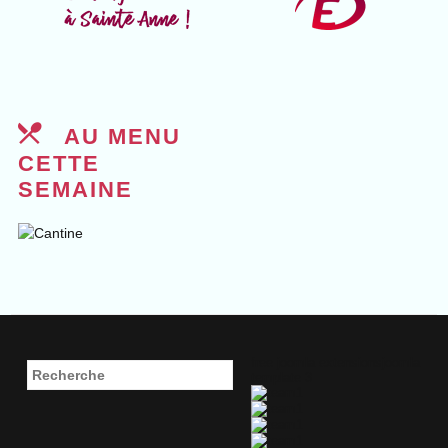
AU MENU
CETTE
SEMAINE
free joomla extensions
joomla
template 3